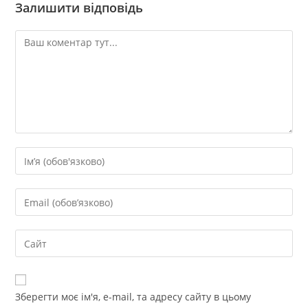
Залишити відповідь
Коментар
Введіть
своє
ім'я
Введіть
або
свою
ім'я
електронну
Введіть
користувача,
адресу,
URL-
щоб
щоб
адресу
прокоментувати
прокоментувати
сайту
Зберегти моє ім'я, e-mail, та адресу сайту в цьому
(необов’язково)