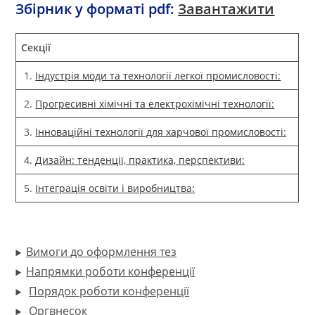
Збірник у форматі pdf:
Завантажити
Секції
1.
Індустрія моди та технології легкої промисловості:
2.
Прогресивні хімічні та електрохімічні технології:
3.
Інноваційні технології для харчової промисловості:
4.
Дизайн: тенденції, практика, перспективи:
5.
Інтеграція освіти і виробництва:
Вимоги до оформлення тез
Напрямки роботи конференції
Порядок роботи конференції
Оргвнесок