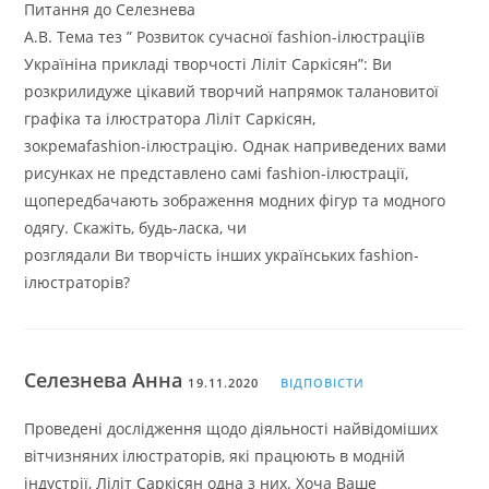
Питання до Селезнева
А.В. Тема тез ” Розвиток сучасної fashion-ілюстраціїв
Україніна прикладі творчості Ліліт Саркісян”: Ви
розкрилидуже цікавий творчий напрямок талановитої
графіка та ілюстратора Ліліт Саркісян,
зокремаfashion-ілюстрацію. Однак наприведених вами
рисунках не представлено самі fashion-ілюстрації,
щопередбачають зображення модних фігур та модного
одягу. Скажіть, будь-ласка, чи
розглядали Ви творчість інших українських fashion-
ілюстраторів?
Селезнева Анна
19.11.2020
ВІДПОВІСТИ
Проведені дослідження щодо діяльності найвідоміших
вітчизняних ілюстраторів, які працюють в модній
індустрії, Ліліт Саркісян одна з них. Хоча Ваше