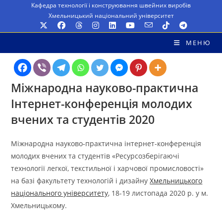
Перейти
Кафедра технології і конструювання швейних виробів
Хмельницький національний університет
до
вмісту
МЕНЮ
Міжнародна науково-практична
Інтернет-конференція молодих
вчених та студентів 2020
Міжнародна науково-практична інтернет-конференція
молодих вчених та студентів «Ресурсозберігаючі
технології легкої, текстильної і харчової промисловості»
на базі факультету технологій і дизайну
Хмельницького
національного університету
, 18-19 листопада 2020 р. у м.
Хмельницькому.