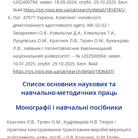
s202400794; заявл. 18.09.2024; опубл. 29.10.2025; Бюл.
№44
https://sis.nipo.gov.ua/uk/search/detail/1818741/
.
Пат. 47977 Україна. Комплект чоловічого
демісезонного адаптивного одягу. МК 02-02 /
Захаркевич О.В., Ковальчук Д.А., Ковальчук Т.А.,
Лущевська О.М., Краснюк Л.В., Троян О.М., Буханцова
Л.В.; заявник і патентовласник Хмельницький
національний університет. – № s202500004; заявл.
10.01.2025; опубл. 29.10.2025; Бюл. №44
https://sis.nipo.gov.ua/uk/search/detail/1836437/
Список основних наукових та
навчально-методичних праць
Монографії і навчальні посібники
Краснюк Л.В., Троян О.М., Кудрявцева Н.В. Теорія і
практика конструювання трикотажних виробів верхнього
асортименту: навч. посіб. / Л.В. Краснюк, О.М.Троян,