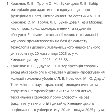
Краснюк Л. В. , Троян О. М. , Буханцова Л. В. Вибір
матеріалів для адаптивного одягу: поєднання
функціональності, інклюзивності та естетики // Л. В.
Краснюк, О. М. Троян, Л. В. Буханцова / Тези Міжнар.
наук.-прак. конф. молодих вчених та студентів
«Ресурсозберігаючі технології легкої, текстильної і
харчової промисловості» на базі факультету
технологій і дизайну Хмельницького національного
університету, 20 листопада 2025 р. у м.
Хмельницькому. – 2025. – C.56-58.
Краснюк Л. В. , Дідус М. Ю. Інтерпретація творчих
засад абстрактного мистецтва у дизайн-проєктування
колекції головних уборів // Л. В. Краснюк, М. Ю. Дідус/
Тези Міжнар. наук.-прак. конф. молодих вчених та
студентів «Ресурсозберігаючі технології легкої,
текстильної і харчової промисловості» на базі
факультету технологій і дизайну Хмельницького
національного університету, 20 листопада 2025 р. у м.