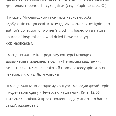
джерелом творчості – сухоцвіти» (студ. Коріньовська О.)
ІІ місце у Міжнародному конкурсі наукових робіт
здобувачів вищої освіти, КНУТД, 26.10.2023. «Designing an
author’s collection of women’s clothing based on a natural
source of inspiration – wild dried flowers», студ.
Коріньовська О.
І місце на ХХІІІ Міжнародному конкурсі молодих
дизайнерів і модельєрів одягу «Печерські каштани» ,
Київ, 12.06-1.07.2023. Ескізний проєкт аксесуарів «Нова
генерація», студ. Яцій Альона
ІІІ місце ХХІІІ Міжнародному конкурсі молодих дизайнерів
і модельєрів одягу «Печерські каштани» , Київ, 12.06-
1.07.2023. Ескізний проєкт колекції одягу «Haru no hana»
студ.Агаджанова Е.