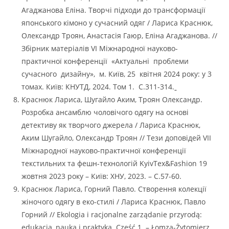
Агаджанова Еліна. Творчі підходи до трансформації
японського кімоно у сучасний одяг / Лариса Краснюк,
Олександр Троян, Анастасія Гаюр, Еліна Агаджанова. //
Збірник матеріалів VІ Міжнародної науково-
практичної конференції «Актуальні проблеми
сучасного дизайну», м. Київ, 25 квітня 2024 року: у 3
томах. Київ: КНУТД, 2024. Том 1. С.311-314.
Краснюк Лариса, Шугайло Аким, Троян Олександр.
Розробка ансамблю чоловічого одягу на основі
детективу як творчого джерела / Лариса Краснюк,
Аким Шугайло, Олександр Троян // Тези доповідей VІІ
Міжнародної науково-практичної конференції
текстильних та фешн-технологій KyivTex&Fashion 19
жовтня 2023 року – Київ: ХНУ, 2023. – С.57-60.
Краснюк Лариса, Горний Павло. Створення колекції
жіночого одягу в еко-стилі / Лариса Краснюк, Павло
Горний // Ekologia i racjonalne zarządanie przyrodą:
edukacja, nauka i praktyka. Część 1. – Łomza-Żytomierz,