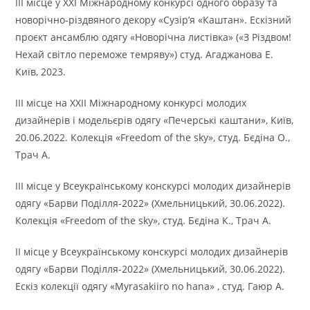
ІІІ місце у ХХІ Міжнародному конкурсі одного образу та
новорічно-різдвяного декору «Сузір’я «Каштан». Ескізний
проєкт ансамблю одягу «Новорічна листівка» («З Різдвом!
Нехай світло переможе темряву») студ. Агаджанова Е.
Київ, 2023.
ІІІ місце на ХХІІ Міжнародному конкурсі молодих
дизайнерів і модельєрів одягу «Печерські каштани», Київ,
20.06.2022. Колекція «Freedom of the sky», студ. Бєдіна О.,
Трач А.
ІІІ місце у Всеукраїнському конскурсі молодих дизайнерів
одягу «Барви Поділля-2022» (Хмельницький, 30.06.2022).
Колекція «Freedom of the sky», студ. Бєдіна К., Трач А.
ІІ місце у Всеукраїнському конскурсі молодих дизайнерів
одягу «Барви Поділля-2022» (Хмельницький, 30.06.2022).
Ескіз колекції одягу «Myrasakiiro no hana» , студ. Гаюр А.