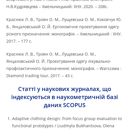
Н.В.Кудрявцева – Хмельницький: ХНУ, 2020. – 208с.
Краснюк Л. В., Троян О. М., Лущевська О. М., Кокоячук Ю.
Б., Янцаловський О. Й. Ергономічне проектування одягу
різного призначення: монографія. – Хмельницький : ХНУ,
2017. – 177 с.
Краснюк Л. В., Троян О. М., Лущевська О. М.,
Янцаловський О. Й. Проектування одягу лікувально-
профілактичного призначення: монографія. – Warszawa :
Diamond trading tour, 2017. – 43 с.
Статті у наукових журналах, що
індексуються в наукометричній базі
даних SCOPUS
Adaptive clothing design: from focus group evaluation to
functional prototypes / Liudmyla Bukhantsova, Olena