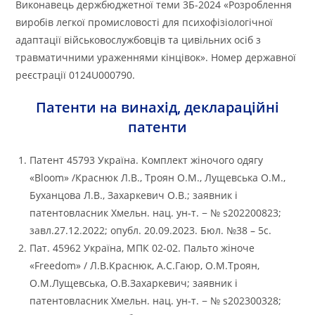
Виконавець держбюджетної теми 3Б-2024 «Розроблення
виробів легкої промисловості для психофізіологічної
адаптації військовослужбовців та цивільних осіб з
травматичними ураженнями кінцівок». Номер державної
реєстрації 0124U000790.
Патенти на винахід, деклараційні
патенти
Патент 45793 Україна. Комплект жіночого одягу
«Вloom» /Краснюк Л.В., Троян О.М., Лущевська О.М.,
Буханцова Л.В., Захаркевич О.В.; заявник і
патентовласник Хмельн. нац. ун-т. − № s202200823;
завл.27.12.2022; опубл. 20.09.2023. Бюл. №38 – 5с.
Пат. 45962 Україна, МПК 02-02. Пальто жіноче
«Freedom» / Л.В.Краснюк, А.С.Гаюр, О.М.Троян,
О.М.Лущевська, О.В.Захаркевич; заявник і
патентовласник Хмельн. нац. ун-т. − № s202300328;