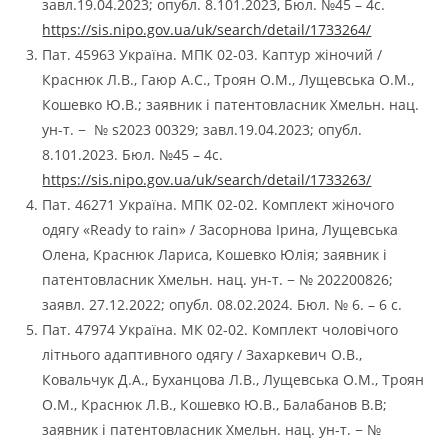
завл.19.04.2023; опубл. 8.101.2023, Бюл. №45 – 4с.
https://sis.nipo.gov.ua/uk/search/detail/1733264/
Пат. 45963 Україна. МПК 02-03. Каптур жіночий /
Краснюк Л.В., Гаюр А.С., Троян О.М., Лущевська О.М.,
Кошевко Ю.В.; заявник і патентовласник Хмельн. нац.
ун-т. − № s2023 00329; завл.19.04.2023; опубл.
8.101.2023. Бюл. №45 – 4с.
https://sis.nipo.gov.ua/uk/search/detail/1733263/
Пат. 46271 Україна. МПК 02-02. Комплект жіночого
одягу «Ready to rain» / Засорнова Ірина, Лущевська
Олена, Краснюк Лариса, Кошевко Юлія; заявник і
патентовласник Хмельн. нац. ун-т. − № 202200826;
заявл. 27.12.2022; опубл. 08.02.2024. Бюл. № 6. – 6 с.
Пат. 47974 Україна. МК 02-02. Комплект чоловічого
літнього адаптивного одягу / Захаркевич О.В.,
Ковальчук Д.А., Буханцова Л.В., Лущевська О.М., Троян
О.М., Краснюк Л.В., Кошевко Ю.В., Балабанов В.В;
заявник і патентовласник Хмельн. нац. ун-т. − №