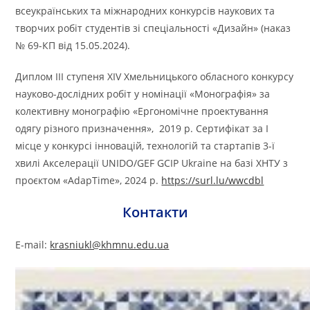
всеукраїнських та міжнародних конкурсів наукових та
творчих робіт студентів зі спеціальності «Дизайн» (наказ
№ 69-КП від 15.05.2024).
Диплом ІІІ ступеня ХІV Хмельницького обласного конкурсу
науково-дослідних робіт у номінації «Монографія» за
колективну монографію «Ергономічне проектування
одягу різного призначення», 2019 р. Сертифікат за І
місце у конкурсі інновацій, технологій та стартапів 3-ї
хвилі Акселерації UNIDO/GEF GCIP Ukraine на базі ХНТУ з
проєктом «AdapTime», 2024 р.
https://surl.lu/wwcdbl
Контакти
E-mail:
krasniukl@khmnu.edu.ua