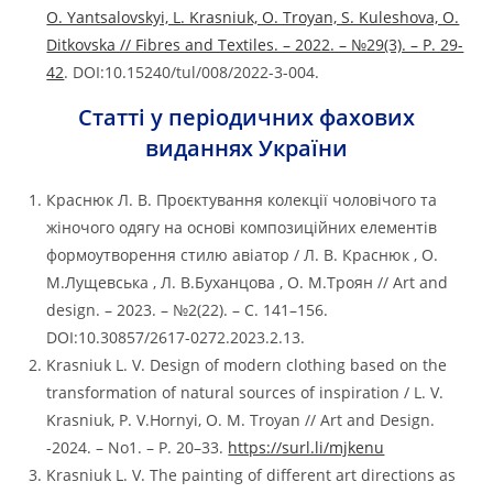
O. Yantsalovskyi, L. Krasniuk, O. Troyan, S. Kuleshova, O.
Ditkovska // Fibres and Textiles. – 2022. – №29(3). – Р. 29-
42
. DOI:10.15240/tul/008/2022-3-004.
Статті у періодичних фахових
виданнях України
Краснюк Л. В. Проєктування колекції чоловічого та
жіночого одягу на основі композиційних елементів
формоутворення стилю авіатор / Л. В. Краснюк , О.
М.Лущевська , Л. В.Буханцова , О. М.Троян // Art and
design. – 2023. – №2(22). – C. 141–156.
DOI:10.30857/2617-0272.2023.2.13.
Krasniuk L. V. Design of modern clothing based on the
transformation of natural sources of inspiration / L. V.
Krasniuk, P. V.Hornyi, O. M. Troyan // Art and Design.
-2024. – No1. – P. 20–33.
https://surl.li/mjkenu
Krasniuk L. V. The painting of different art directions as