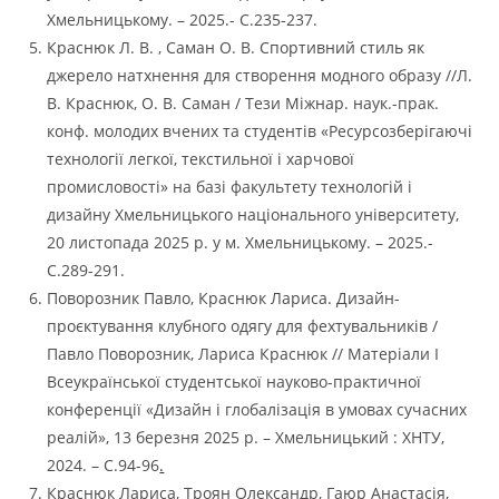
Хмельницькому. – 2025.- С.235-237.
Краснюк Л. В. , Саман О. В. Спортивний стиль як
джерело натхнення для створення модного образу //Л.
В. Краснюк, О. В. Саман / Тези Міжнар. наук.-прак.
конф. молодих вчених та студентів «Ресурсозберігаючі
технології легкої, текстильної і харчової
промисловості» на базі факультету технологій і
дизайну Хмельницького національного університету,
20 листопада 2025 р. у м. Хмельницькому. – 2025.-
С.289-291.
Поворозник Павло, Краснюк Лариса. Дизайн-
проєктування клубного одягу для фехтувальників /
Павло Поворозник, Лариса Краснюк // Матеріали І
Всеукраїнської студентської науково-практичної
конференції «Дизайн і глобалізація в умовах сучасних
реалій», 13 березня 2025 р. – Хмельницький : ХНТУ,
2024. – С.94-96
.
Краснюк Лариса, Троян Олександр, Гаюр Анастасія,