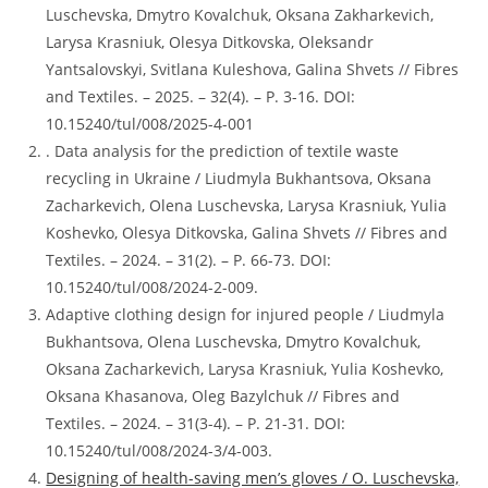
Luschevska, Dmytro Kovalchuk, Oksana Zakharkevich,
Larysa Krasniuk, Olesya Ditkovska, Oleksandr
Yantsalovskyi, Svitlana Kuleshova, Galina Shvets // Fibres
and Textiles. – 2025. – 32(4). – P. 3-16. DOI:
10.15240/tul/008/2025-4-001
. Data analysis for the prediction of textile waste
recycling in Ukraine / Liudmyla Bukhantsova, Oksana
Zacharkevich, Olena Luschevska, Larysa Krasniuk, Yulia
Koshevko, Olesya Ditkovska, Galina Shvets // Fibres and
Textiles. – 2024. – 31(2). – P. 66-73. DOI:
10.15240/tul/008/2024-2-009.
Adaptive clothing design for injured people / Liudmyla
Bukhantsova, Olena Luschevska, Dmytro Kovalchuk,
Oksana Zacharkevich, Larysa Krasniuk, Yulia Koshevko,
Oksana Khasanova, Oleg Bazylchuk // Fibres and
Textiles. – 2024. – 31(3-4). – P. 21-31. DOI:
10.15240/tul/008/2024-3/4-003.
Designing of health-saving men’s gloves / O. Luschevska,