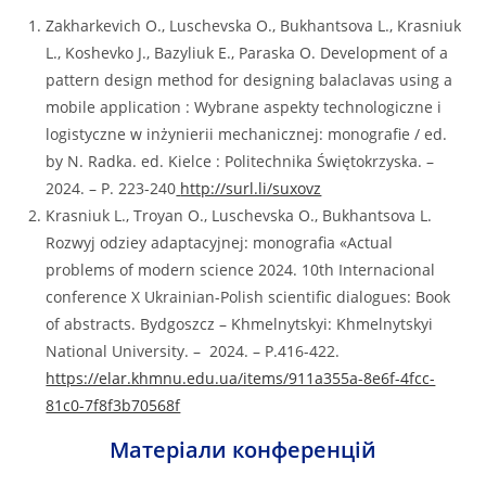
Zakharkevich O., Luschevska O., Bukhantsova L., Krasniuk
L., Koshevko J., Bazyliuk E., Paraska O. Development of a
pattern design method for designing balaclavas using a
mobile application : Wybrane aspekty technologiczne i
logistyczne w inżynierii mechanicznej: monografie / ed.
by N. Radka. ed. Kielce : Politechnika Świętokrzyska. –
2024. – Р. 223-240
http://surl.li/suxovz
Krasniuk L., Troyan O., Luschevska О., Bukhantsova L.
Rozwуj odziey adaptacyjnej: monografia «Аctual
problems of modern science 2024. 10th Іnternacional
conference X Ukrainian-Polish scientific dialogues: Book
of abstracts. Bydgoszcz – Khmelnytskyi: Khmelnytskyi
National University. – 2024. – P.416-422.
https://elar.khmnu.edu.ua/items/911a355a-8e6f-4fcc-
81c0-7f8f3b70568f
Матеріали конференцій