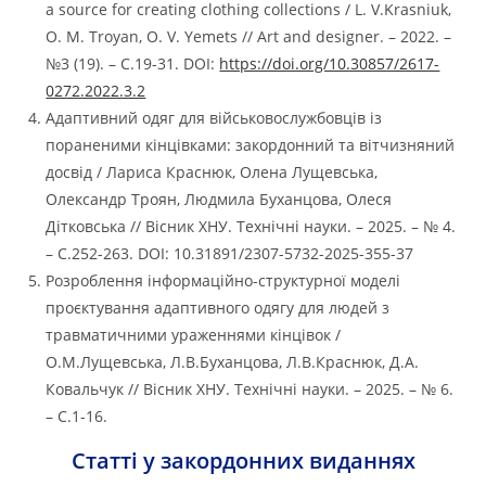
a source for creating clothing collections / L. V.Krasniuk,
O. M. Troyan, O. V. Yemets // Art and designer. – 2022. –
№3 (19). – С.19-31. DOI:
https://doi.org/10.30857/2617-
0272.2022.3.2
Адаптивний одяг для військовослужбовців із
пораненими кінцівками: закордонний та вітчизняний
досвід / Лариса Краснюк, Олена Лущевська,
Олександр Троян, Людмила Буханцова, Олеся
Дітковська // Вісник ХНУ. Технічні науки. – 2025. – № 4.
– С.252-263. DOI: 10.31891/2307-5732-2025-355-37
Розроблення інформаційно-структурної моделі
проєктування адаптивного одягу для людей з
травматичними ураженнями кінцівок /
О.М.Лущевська, Л.В.Буханцова, Л.В.Краснюк, Д.А.
Ковальчук // Вісник ХНУ. Технічні науки. – 2025. – № 6.
– С.1-16.
Статті у закордонних виданнях