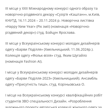
ІІІ місце у ХХІІ Міжнародному конкурсі одного образу та
новорічно-різдвяного декору «Сузір’я «Каштан»», м.Київ,
КНУТД, 16.11.2024 – 20.11.2024 р. Новорічна листівка
«Happy New Year» (Рік змії) (номінація «Новорічно-
різдвяний декор») студ. Бойцун Ярослава.
ІІІ місце у Всеукраїнському конкурсі молодих дизайнерів
одягу «Барви Поділля» (Хмельницький, 11.06.2024р.).
Колекція одягу «Фольк-візія» студ. Яким Шугайло
(номінація Fashion AI).
І місце у Всеукраїнському конкурсі молодих дизайнерів
одягу «Барви Поділля-2023» (Хмельницький). Ансамбль
одягу «Присутність тиші», студ. Коріньовська О.
І місце на Всеукраїнському конкурсі кваліфікаційних робіт
студентів ЗВО спеціальності Дизайн. «Розроблення
художнього проєкту авторської колекції жіночого одягу за