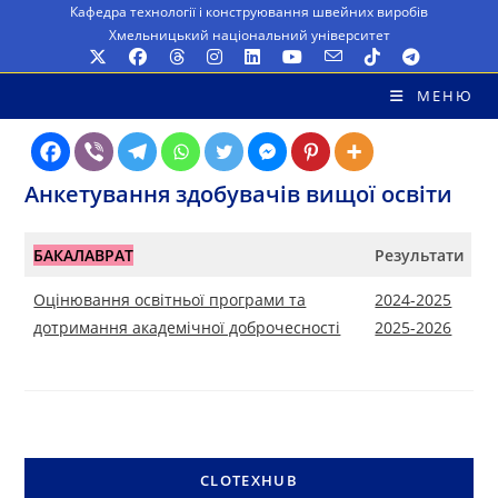
Перейти
Кафедра технології і конструювання швейних виробів
Хмельницький національний університет
до
вмісту
МЕНЮ
Анкетування здобувачів вищої освіти
БАКАЛАВРАТ
Результати
Оцінювання освітньої програми та
2024-2025
дотримання академічної доброчесності
2025-2026
CLOTEXHUB