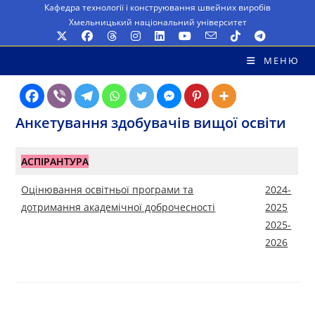
Перейти
Кафедра технології і конструювання швейних виробів
Хмельницький національний університет
до
вмісту
МЕНЮ
Анкетування здобувачів вищої освіти
АСПІРАНТУРА
Оцінювання освітньої програми та
2024-
дотримання академічної доброчесності
2025
2025-
2026