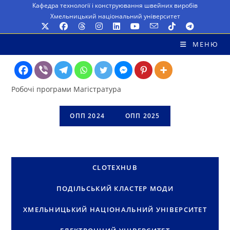
Перейти
Кафедра технології і конструювання швейних виробів
Хмельницький національний університет
до
вмісту
МЕНЮ
Робочі програми Магістратура
ОПП 2024
ОПП 2025
CLOTEXHUB
ПОДІЛЬСЬКИЙ КЛАСТЕР МОДИ
ХМЕЛЬНИЦЬКИЙ НАЦІОНАЛЬНИЙ УНІВЕРСИТЕТ