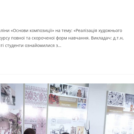
пліни «Основи композиції» на тему: «Реалізація художнього
курсу повної та скороченої форм навчання. Викладач: д.т.н,
аті студенти ознайомилися з…