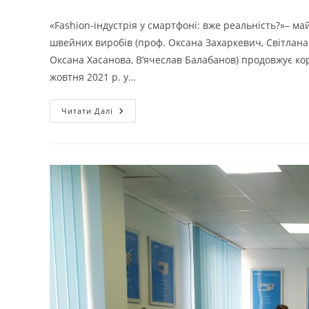
опубліковано:
запису:
«Fashion-індустрія у смартфоні: вже реальність?»– м
швейних виробів (проф. Оксана Захаркевич, Світлана
Оксана Хасанова, В’ячеслав Балабанов) продовжує ко
жовтня 2021 р. у…
СПІВПРАЦЯ
Читати Далі
КАФЕДРИ
ТКШВ
ЗІ
СТЕЙКХОЛДЕРАМИ
ГАЛУЗІ