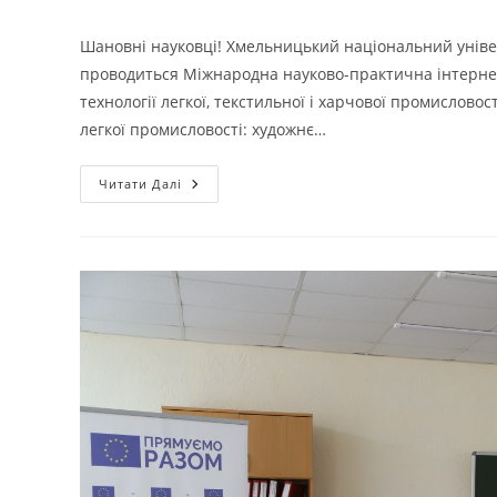
опубліковано:
запису:
Шановні науковці! Хмельницький національний універ
проводиться Міжнародна науково-практична інтернет
технології легкої, текстильної і харчової промисловос
легкої промисловості: художнє…
МІЖНАРОДНА
Читати Далі
НАУКОВО-
ПРАКТИЧНА
ІНТЕРНЕТ-
КОНФЕРЕНЦІЯ
МОЛОДИХ
ВЧЕНИХ
ТА
СТУДЕНТІВ
2021