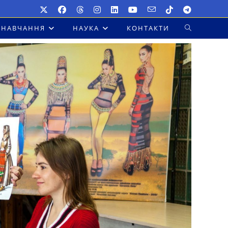
НАВЧАННЯ
НАУКА
КОНТАКТИ
ПЕРЕМКНУТ
ПОШУК
НА
ВЕБ-
САЙТІ